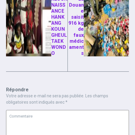
NAISS
Douan
ANCE
e
HANK
saisit
ANG
916 kg
KOUN
de
GHEUL
faux
TAEK
médic
WOND
ament
O
s
Répondre
Votre adresse e-mail ne sera pas publiée.
Les champs
obligatoires sont indiqués avec
*