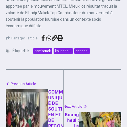
apportée par le mouvement MTCL. Mieux, ce résultat traduit la
volonté de Elhadji Malick Top Coordinateur du mouvement à
soutenir la population louroise dans un contexte socio
économique difficile.
Partager l'article
Étiquetté :
bambouck
koungheul
senegal
Previous Article
COMM
UNIQU
É DE
Next Article
SOUTI
EN ET
Koung
DE
heul :
RECON
La