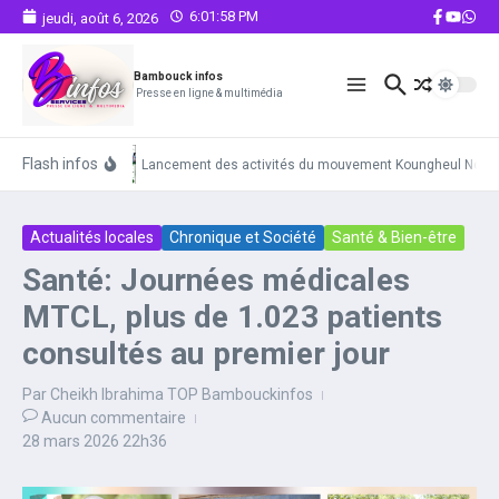
Aller au contenu
6:01:58 PM
jeudi, août 6, 2026
Bambouck infos
Presse en ligne & multimédia
Flash infos
Lancement des activités du mouvement Koungheul Notre Pri
Actualités locales
Chronique et Société
Santé & Bien-être
Santé: Journées médicales
MTCL, plus de 1.023 patients
consultés au premier jour
Par
Cheikh Ibrahima TOP Bambouckinfos
Aucun commentaire
28 mars 2026
22h36