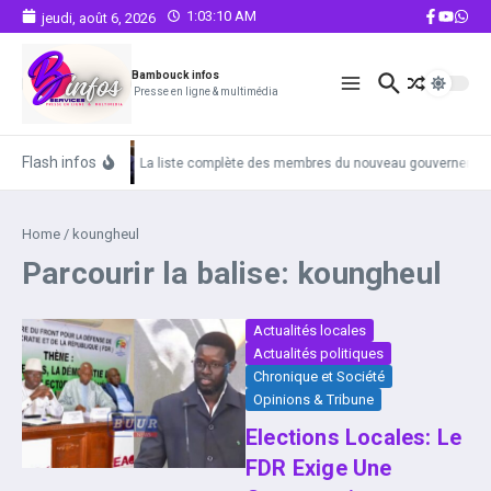
Aller au contenu
1:03:10 AM
jeudi, août 6, 2026
Bambouck infos
Presse en ligne & multimédia
Flash infos
La liste complète des membres du nouveau gouvernemen
Home
/
koungheul
Parcourir la balise: koungheul
Actualités locales
Actualités politiques
Chronique et Société
Opinions & Tribune
Elections Locales: Le
FDR Exige Une