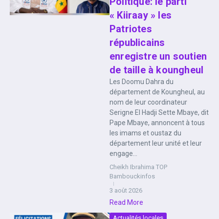
Politique: le parti
« Kiiraay » les
Patriotes
républicains
enregistre un soutien
de taille à koungheul
Les Doomu Dahra du
département de Koungheul, au
nom de leur coordinateur
Serigne El Hadji Sette Mbaye, dit
Pape Mbaye, annoncent à tous
les imams et oustaz du
département leur unité et leur
engage...
Cheikh Ibrahima TOP
Bambouckinfos
3 août 2026
Read More
Actualités locales