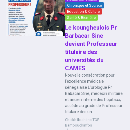
Chronique et Société
Education & Culture
Santé & Bien-être
Le koungheulois Pr
Barbacar Sine
devient Professeur
titulaire des
universités du
CAMES
Nouvelle consécration pour
l’excellence médicale
sénégalaise L’urologue Pr
Babacar Sine, médecin militaire
et ancien interne des hôpitaux,
accède au grade de Professeur
titulaire des un...
Cheikh Ibrahima TOP
Bambouckinfos