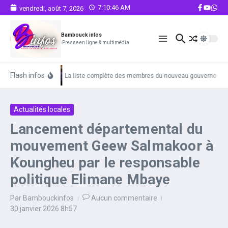
Aller au contenu
7:10:46 AM
vendredi, août 7, 2026
Bambouck infos
Presse en ligne & multimédia
Flash infos
La liste complète des membres du nouveau gouvernemen
Actualités locales
Lancement départemental du
mouvement Geew Salmakoor à
Koungheu par le responsable
politique Elimane Mbaye
Par
Bambouckinfos
Aucun commentaire
30 janvier 2026
8h57