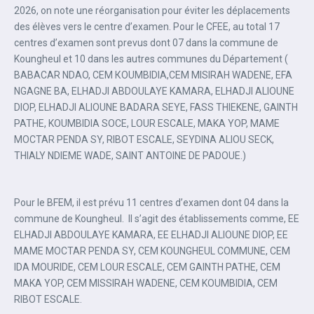
2026, on note une réorganisation pour éviter les déplacements
des élèves vers le centre d’examen. Pour le CFEE, au total 17
centres d’examen sont prevus dont 07 dans la commune de
Koungheul et 10 dans les autres communes du Département (
BABACAR NDAO, СЕМ КОUMBIDIA,CEM MISIRAH WADENE, EFA
NGAGNE BA, ELHADJI AВDOULAYE KAMARA, ELHADJI ALIOUNE
DIOP, ELHADJI ALIOUNE BADARA SEYE, FASS THIEKENE, GAINTH
PATHE, KOUMBIDIA SOCE, LOUR ESCALE, MAKA YOP, MAME
MOCTAR PENDA SY, RIBOT ESCALE, SEYDINA ALIOU SECK,
THIALY NDIEME WADE, SAINT ANTOINE DE PADOUE.)
Pour le BFEM, il est prévu 11 centres d’examen dont 04 dans la
commune de Koungheul. Il s’agit des établissements comme, EE
ELHADJI ABDOULAYE KAMARA, EE ELHADJI ALIOUNE DIOP, EE
MAME MOCTAR PENDA SY, CEM KOUNGHEUL COMMUNE, CEM
IDA MOURIDE, CEM LOUR ESCALE, CEM GAINTH PATHE, CEM
MAKA YOP, CEM MISSIRAH WADENE, CEM KOUMBIDIA, CEM
RIBOT ESCALE.