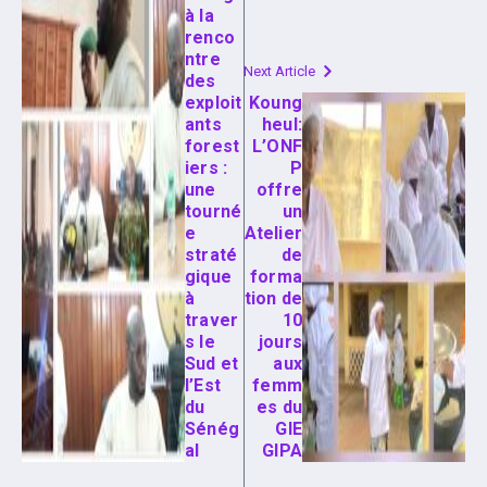
à la
renco
ntre
Next Article
des
exploit
Koung
ants
heul:
forest
L’ONF
iers :
P
une
offre
tourné
un
e
Atelier
straté
de
gique
forma
à
tion de
traver
10
s le
jours
Sud et
aux
l’Est
femm
du
es du
Sénég
GIE
al
GIPA