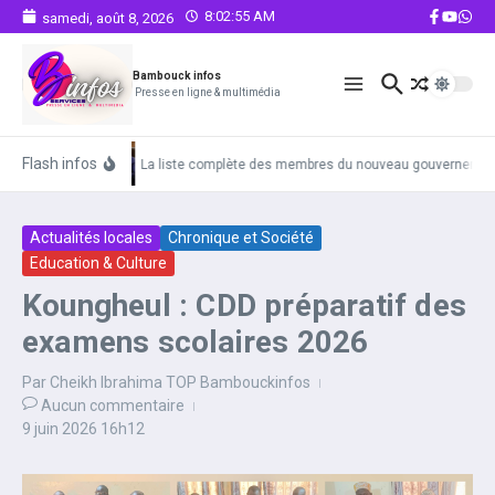
Aller au contenu
8:02:55 AM
samedi, août 8, 2026
Bambouck infos
Presse en ligne & multimédia
Flash infos
La liste complète des membres du nouveau gouvernemen
Actualités locales
Chronique et Société
Education & Culture
Koungheul : CDD préparatif des
examens scolaires 2026
Par
Cheikh Ibrahima TOP Bambouckinfos
Aucun commentaire
9 juin 2026
16h12