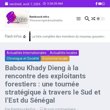
Aller au contenu
3:36:10 AM
vendredi, août 7, 2026
Bambouck infos
Presse en ligne & multimédia
Flash infos
La liste complète des membres du nouveau gouvernemen
Actualités Internationales
Actualités locales
Chronique et Société
Economie locale
Babou Khady Dieng à la
rencontre des exploitants
forestiers : une tournée
stratégique à travers le Sud et
l’Est du Sénégal
Par
Bambouckinfos
Aucun commentaire