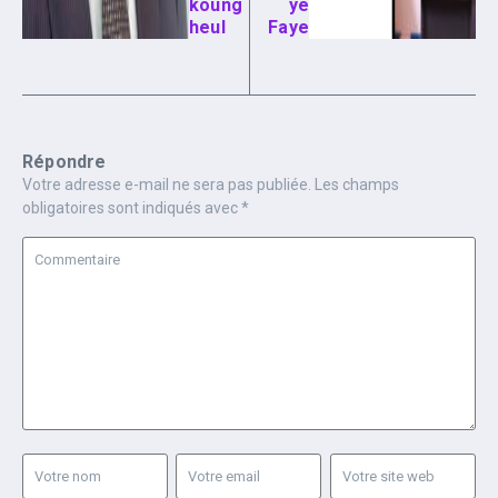
koung
ye
heul
Faye
Répondre
Votre adresse e-mail ne sera pas publiée.
Les champs
obligatoires sont indiqués avec
*