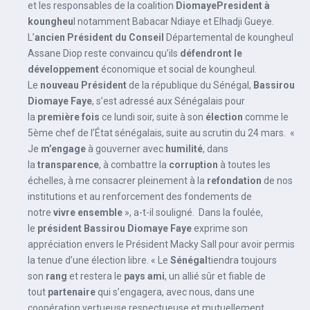
et les responsables de la coalition
DiomayePresident à
koungheu
l notamment Babacar Ndiaye et Elhadji Gueye.
L’
ancien Président du Conseil
Départemental de koungheul
Assane Diop reste convaincu qu’ils
défendront le
développement
économique et social de koungheul.
Le
nouveau Président
de la république du Sénégal,
Bassirou
Diomaye Faye
, s’est adressé aux Sénégalais pour
la
première fois
ce lundi soir, suite à son
élection
comme le
5ème chef de l’État sénégalais, suite au scrutin du 24 mars. «
Je
m’engage
à gouverner avec
humilité
, dans
la
transparence
, à combattre la
corruption
à toutes les
échelles, à me consacrer pleinement à la
refondation
de nos
institutions et au renforcement des fondements de
notre
vivre ensemble
», a-t-il souligné. Dans la foulée,
le
président Bassirou Diomaye Faye
exprime son
appréciation envers le Président Macky Sall pour avoir permis
la tenue d’une élection libre. « Le
Sénégal
tiendra toujours
son
rang
et restera le
pays ami
, un allié sûr et fiable de
tout
partenaire
qui s’engagera, avec nous, dans une
coopération vertueuse respectueuse et mutuellement