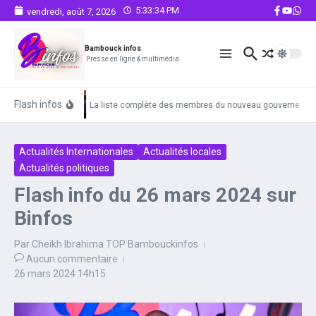
Aller au contenu
5:33:34 PM
vendredi, août 7, 2026
Bambouck infos
Presse en ligne & multimédia
Flash infos
La liste complète des membres du nouveau gouvernemen
Actualités Internationales
Actualités locales
Actualités politiques
Flash info du 26 mars 2024 sur
Binfos
Par
Cheikh Ibrahima TOP Bambouckinfos
Aucun commentaire
26 mars 2024
14h15