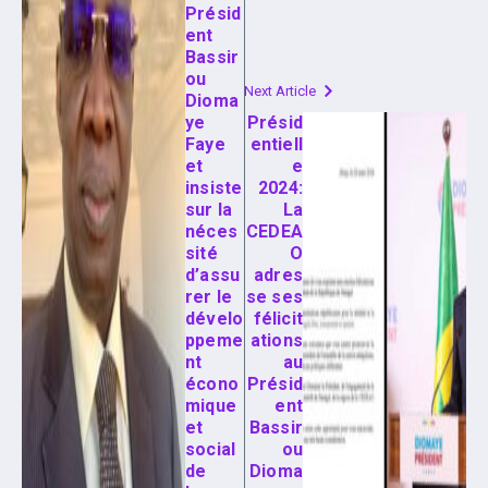
Présid
ent
Bassir
ou
Next Article
Dioma
ye
Présid
Faye
entiell
et
e
insiste
2024:
sur la
La
néces
CEDEA
sité
O
d’assu
adres
rer le
se ses
dévelo
félicit
ppeme
ations
nt
au
écono
Présid
mique
ent
et
Bassir
social
ou
de
Dioma