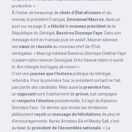
productive. »
À l’instar de beaucoup de
chefs d’État africains
et du
monde, le président Français,
Emmanuel Macron
, dans un
post sur sa page X, a
félicité
le
nouveau président
de la
République du Sénégal,
Bassirou Diomaye Faye
. Dans son
message écrit en français puis en wolof, Macron adresse
ses
vœux
de
réussite
au nouveau chef de l’État
sénégalais. « Maa ngi ndokeel Bassirou Diomaye Diakhar Faye
ci palam njiitu reewum Senegaal. Di ko ñaanal ndam ci sumb
bi. Am mbegte lool liggey ak moom »
C’est une
journée que l’histoire
politique du Sénégal
retiendra. Pour la première fois, le président sortant ne fait
pas partie des candidats. Mais aussi la
première fois
,
un
opposant
sorti fraîchement de
prison
, bat campagne
et
remporte l’élection
présidentielle. Il s’agit de Bassirou
Diomaye Faye. Ce dernier que toutes les tendances
plébiscitent
reçoit
un
message de félicitations
de plus et
d’encouragements. Après Amadou Bâ et Macky Sall, c’est
au
tour
du
président de l’Assemblée nationale.
« La