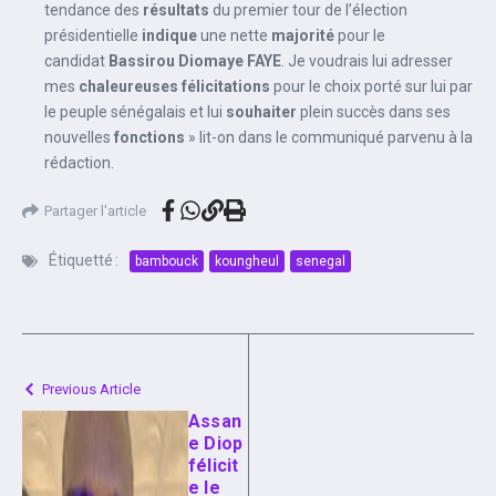
tendance des
résultats
du premier tour de l’élection
présidentielle
indique
une nette
majorité
pour le
candidat
Bassirou Diomaye FAYE
. Je voudrais lui adresser
mes
chaleureuses félicitations
pour le choix porté sur lui par
le peuple sénégalais et lui
souhaiter
plein succès dans ses
nouvelles
fonctions
» lit-on dans le communiqué parvenu à la
rédaction.
Partager l'article
Étiquetté :
bambouck
koungheul
senegal
Previous Article
Assan
e Diop
félicit
e le