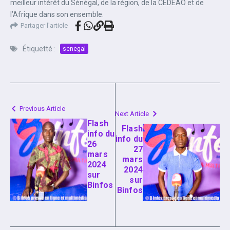
meilleur intérêt du Sénégal, de la région, de la CEDEAO et de
l’Afrique dans son ensemble.
Partager l'article
Étiquetté :
senegal
Previous Article
Next Article
Flash
Flash
info du
info du
26
27
mars
mars
2024
2024
sur
sur
Binfos
Binfos