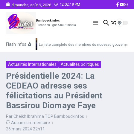
Aller au contenu
12:02:20 PM
dimanche, août 9, 2026
Bambouck infos
Presse en ligne & multimédia
Flash infos
La liste complète des membres du nouveau gouvernemen
Actualités Internationales
Actualités politiques
Présidentielle 2024: La
CEDEAO adresse ses
félicitations au Président
Bassirou Diomaye Faye
Par
Cheikh Ibrahima TOP Bambouckinfos
Aucun commentaire
26 mars 2024
22h11