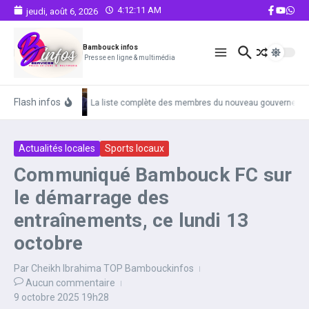
Aller au contenu
4:12:12 AM
jeudi, août 6, 2026
Bambouck infos
Presse en ligne & multimédia
Flash infos
La liste complète des membres du nouveau gouvernemen
Actualités locales
Sports locaux
Communiqué Bambouck FC sur
le démarrage des
entraînements, ce lundi 13
octobre
Par
Cheikh Ibrahima TOP Bambouckinfos
Aucun commentaire
9 octobre 2025
19h28