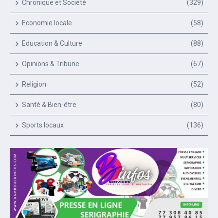
Chronique et Société
(329)
Economie locale
(58)
Education & Culture
(88)
Opinions & Tribune
(67)
Religion
(52)
Santé & Bien-être
(80)
Sports locaux
(136)