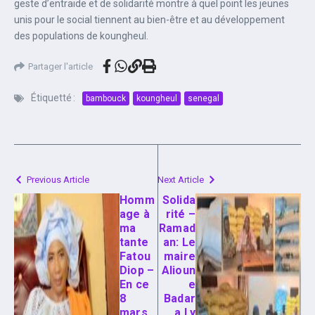
geste d’entraide et de solidarité montre à quel point les jeunes
unis pour le social tiennent au bien-être et au développement
des populations de koungheul.
Partager l'article
Étiquetté :
bambouck
koungheul
senegal
Previous Article
Next Article
Homm
Solida
age à
rité –
ma
Ramad
tante
an: Le
Fatou
maire
Diop –
Alioun
En ce
e
8
Badar
mars,
a Ly