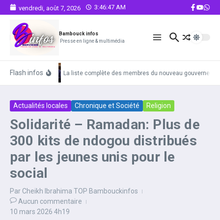
Aller au contenu
3:46:48 AM
vendredi, août 7, 2026
Bambouck infos
Presse en ligne & multimédia
Flash infos
La liste complète des membres du nouveau gouvernemen
Actualités locales
Chronique et Société
Religion
Solidarité – Ramadan: Plus de
300 kits de ndogou distribués
par les jeunes unis pour le
social
Par
Cheikh Ibrahima TOP Bambouckinfos
Aucun commentaire
10 mars 2026
4h19