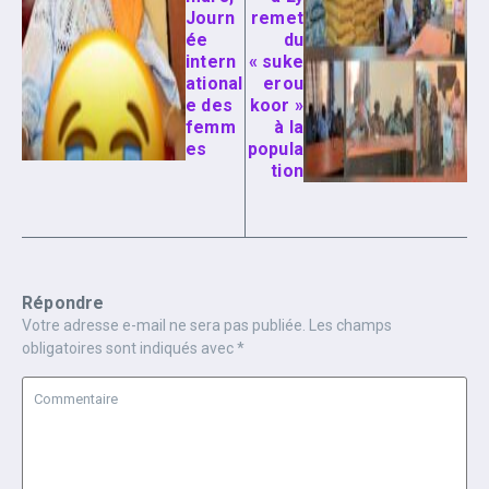
Journ
remet
ée
du
intern
« suke
ational
erou
e des
koor »
femm
à la
es
popula
tion
Répondre
Votre adresse e-mail ne sera pas publiée.
Les champs
obligatoires sont indiqués avec
*