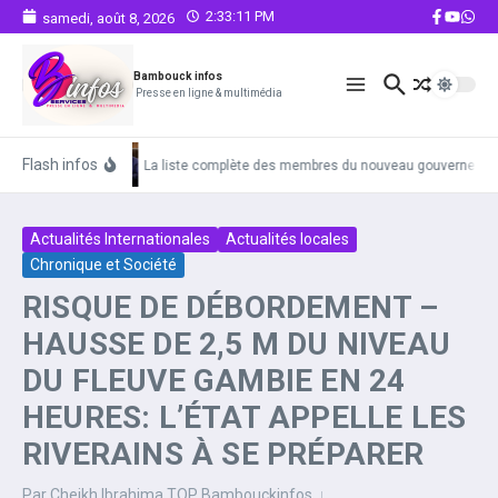
Aller au contenu
2:33:12 PM
samedi, août 8, 2026
Bambouck infos
Presse en ligne & multimédia
Flash infos
La liste complète des membres du nouveau gouvernemen
Actualités Internationales
Actualités locales
Chronique et Société
RISQUE DE DÉBORDEMENT –
HAUSSE DE 2,5 M DU NIVEAU
DU FLEUVE GAMBIE EN 24
HEURES: L’ÉTAT APPELLE LES
RIVERAINS À SE PRÉPARER
Par
Cheikh Ibrahima TOP Bambouckinfos