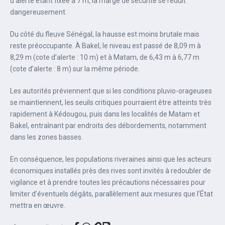
d’alerte étant fixée à 7 m, la marge de sécurité se réduit
dangereusement.
Du côté du fleuve Sénégal, la hausse est moins brutale mais
reste préoccupante. À Bakel, le niveau est passé de 8,09 m à
8,29 m (cote d’alerte : 10 m) et à Matam, de 6,43 m à 6,77 m
(cote d’alerte : 8 m) sur la même période.
Les autorités préviennent que si les conditions pluvio-orageuses
se maintiennent, les seuils critiques pourraient être atteints très
rapidement à Kédougou, puis dans les localités de Matam et
Bakel, entraînant par endroits des débordements, notamment
dans les zones basses.
En conséquence, les populations riveraines ainsi que les acteurs
économiques installés près des rives sont invités à redoubler de
vigilance et à prendre toutes les précautions nécessaires pour
limiter d’éventuels dégâts, parallèlement aux mesures que l’État
mettra en œuvre.