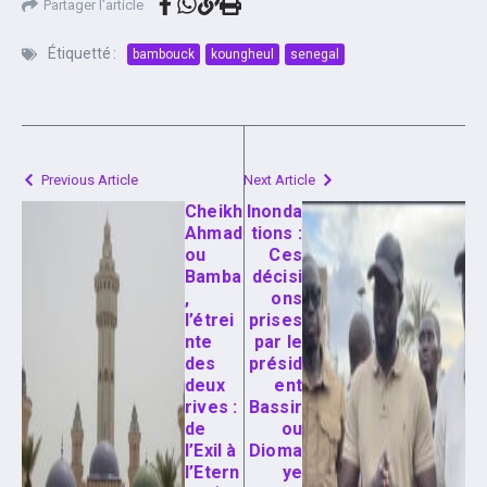
Partager l'article
Étiquetté :
bambouck
koungheul
senegal
Previous Article
Next Article
Cheikh
Inonda
Ahmad
tions :
ou
Ces
Bamba
décisi
,
ons
l’étrei
prises
nte
par le
des
présid
deux
ent
rives :
Bassir
de
ou
l’Exil à
Dioma
l’Etern
ye