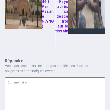
ité (
Faye
Par
après
Assan
sa
e
desce
NIANG
nte
)
sur le
terrain
Répondre
Votre adresse e-mail ne sera pas publiée.
Les champs
obligatoires sont indiqués avec
*