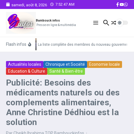
Aller au contenu
7:52:47 AM
samedi, août 8, 2026
Bambouck infos
Presse en ligne & multimédia
Flash infos
La liste complète des membres du nouveau gouvernemen
Actualités locales
Chronique et Société
Economie locale
Education & Culture
Santé & Bien-être
Publicité: Besoins des
médicaments naturels ou des
complements alimentaires,
Anne Christine Dédhiou est la
solution
Par
Cheikh Ibrahima TOP Bambouckinfos