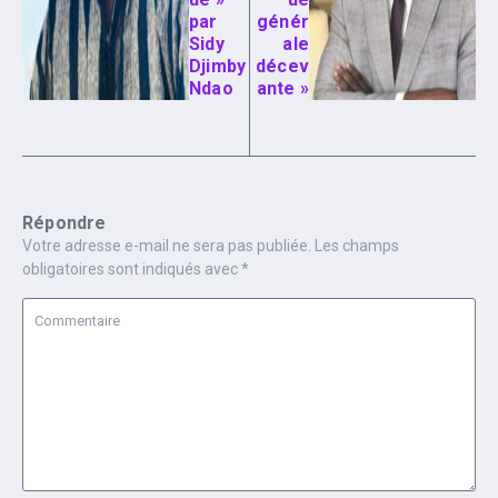
par
génér
Sidy
ale
Djimby
décev
Ndao
ante »
Répondre
Votre adresse e-mail ne sera pas publiée.
Les champs
obligatoires sont indiqués avec
*