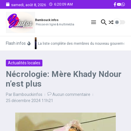
Aller au contenu
6:20:10 AM
samedi, août 8, 2026
Bambouck infos
Presse en ligne & multimédia
Flash infos
La liste complète des membres du nouveau gouvernemen
Actualités locales
Nécrologie: Mère Khady Ndour
n’est plus
Par
Bambouckinfos
Aucun commentaire
25 décembre 2024
11h21