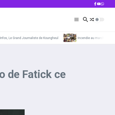
 Le Grand Journaliste de Koungheul
Incendie au marché de Kounghe
 de Fatick ce