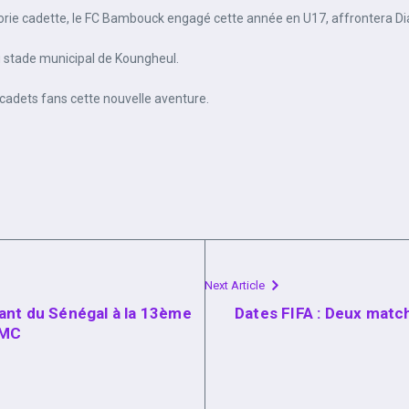
gorie cadette, le FC Bambouck engagé cette année en U17, affrontera D
u stade municipal de Koungheul.
 cadets fans cette nouvelle aventure.
Next Article
ant du Sénégal à la 13ème
Dates FIFA : Deux match
OMC