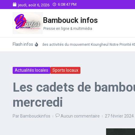
Aller au contenu
6:08:48 PM
jeudi, août 6, 2026
Bambouck infos
Presse en ligne & multimédia
Flash infos
Lancement des activités du mouvement Koungheul Notre Priorité KNP (7 
Actualités locales
Sports locaux
Les cadets de bambou
mercredi
Par
Bambouckinfos
Aucun commentaire
27 février 2024