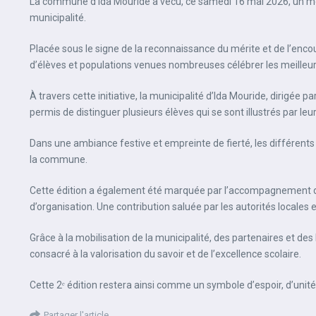
La commune d’Ida Mouride a vécu, ce samedi 16 mai 2026, un mome
municipalité.
Placée sous le signe de la reconnaissance du mérite et de l’enc
d’élèves et populations venues nombreuses célébrer les meilleu
À travers cette initiative, la municipalité d’Ida Mouride, dirigée
permis de distinguer plusieurs élèves qui se sont illustrés par le
Dans une ambiance festive et empreinte de fierté, les différents i
la commune.
Cette édition a également été marquée par l’accompagnement du
d’organisation. Une contribution saluée par les autorités locales e
Grâce à la mobilisation de la municipalité, des partenaires et
consacré à la valorisation du savoir et de l’excellence scolaire.
Cette 2ᵉ édition restera ainsi comme un symbole d’espoir, d’un
Partager l'article