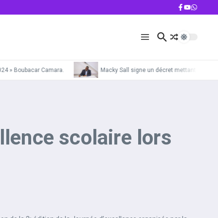
024 » Boubacar Camara.
Macky Sall signe un décret mettant la Gendarm
lence scolaire lors