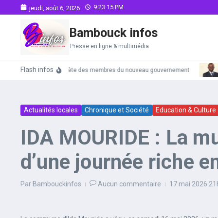
Aller au contenu
9:23:16 PM
jeudi, août 6, 2026
Bambouck infos
Presse en ligne & multimédia
Flash infos
La liste complète des membres du nouveau gouvernement
Actualités locales
Chronique et Société
Education & Culture
IDA MOURIDE : La muni
d’une journée riche e
Par
Bambouckinfos
Aucun commentaire
17 mai 2026
21