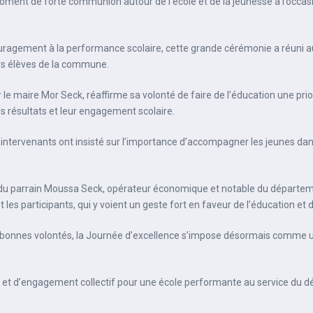
nt de forte communion autour de l’école et de la jeunesse à l’occasion
ouragement à la performance scolaire, cette grande cérémonie a réuni a
rs élèves de la commune.
 par le maire Mor Seck, réaffirme sa volonté de faire de l’éducation une p
urs résultats et leur engagement scolaire.
ntervenants ont insisté sur l’importance d’accompagner les jeunes dans le 
 parrain Moussa Seck, opérateur économique et notable du départemen
t les participants, qui y voient un geste fort en faveur de l’éducation et 
 des bonnes volontés, la Journée d’excellence s’impose désormais comm
ité et d’engagement collectif pour une école performante au service d