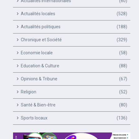
Actualités Internationales
(60)
Actualités locales
(528)
Actualités politiques
(188)
Chronique et Société
(329)
Economie locale
(58)
Education & Culture
(88)
Opinions & Tribune
(67)
Religion
(52)
Santé & Bien-être
(80)
Sports locaux
(136)