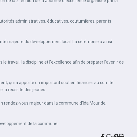
 de la 2ᵉ édition de la Journée d’excellence organisée par la
utorités administratives, éducatives, coutumières, parents
riorité majeure du développement local. La cérémonie a ainsi
travail, la discipline et l’excellence afin de préparer l’avenir de
t, qui a apporté un important soutien financier au comité
de la réussite des jeunes.
e un rendez-vous majeur dans la commune d’Ida Mouride,
u développement de la commune.