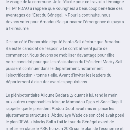
le visage de la commune. Je le félicite pour ce travail » témoigne
t-il. Mr NDAO a rappelé que Koungheul a beaucoup bénéficié des
avantages de l’Etat du Sénégal. » Pour la continuité, nous
devons voter pour Amadou Ba qui incarne l’émergence du pays »
a t-il résumé .
De son côté l’honorable député Fanta Sall déclare que Amadou
Ba est le candidat de l’espoir. » Le combat vient juste de
commencer. Nous devons se mobiliser davantage pour élire
notre candidat pour que les réalisations du Président Macky Sall
puissent continuer dans le département, notamment
l’électrification » tonne t-elle. Avant d’inviter les leaders du
département à discuter avec les populations.
Le plénipotentiaire Alioune Badara Ly quant à lui, tend la main
aux autres responsables telsque Mamadou Djigo et Soce Diop. Il
rappelle que le président Abdou Diouf avait mis en place les
ajustements structurels. Abdoulaye Wade de son côté avait posé
le plan REVA. « Macky Sall a fait le tour du Sénégal avant de
mettre en place le PSE, horizon 2035 sur le plan de l’économie et