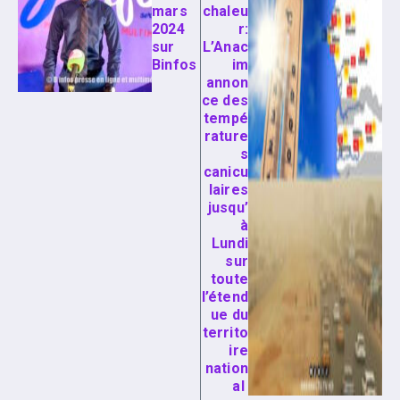
mars
chaleu
2024
r:
sur
L’Anac
Binfos
im
annon
ce des
tempé
rature
s
canicu
laires
jusqu’
à
Lundi
sur
toute
l’étend
ue du
territo
ire
nation
al