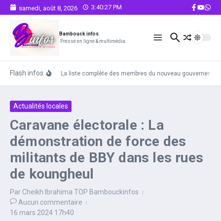
Aller au contenu
3:40:28 PM
samedi, août 8, 2026
Bambouck infos
Presse en ligne & multimédia
Flash infos
La liste complète des membres du nouveau gouvernement
Actualités locales
Caravane électorale : La
démonstration de force des
militants de BBY dans les rues
de koungheul
Par
Cheikh Ibrahima TOP Bambouckinfos
Aucun commentaire
16 mars 2024
17h40