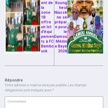
ent de
Koung
la
heul
zone
Niassè
1B
ne se
offre
prépar
un lot
e pour
d’équi
le
pemen
Gamou
ts à FC
Médin
Bambo
a Baye
uck‎
2026
Répondre
Votre adresse e-mail ne sera pas publiée.
Les champs
obligatoires sont indiqués avec
*