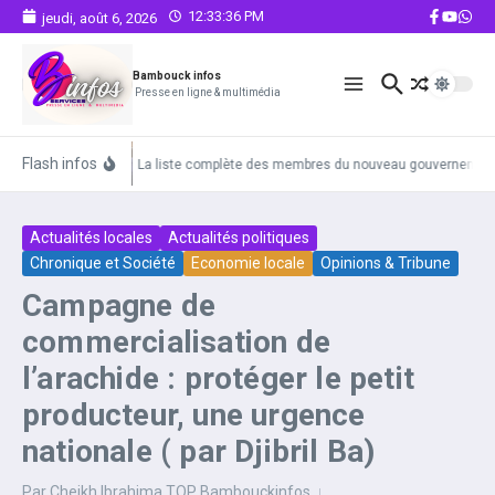
Aller au contenu
12:33:36 PM
jeudi, août 6, 2026
Bambouck infos
Presse en ligne & multimédia
Flash infos
La liste complète des membres du nouveau gouvernement
Actualités locales
Actualités politiques
Chronique et Société
Economie locale
Opinions & Tribune
Campagne de
commercialisation de
l’arachide : protéger le petit
producteur, une urgence
nationale ( par Djibril Ba)‎‎‎
Par
Cheikh Ibrahima TOP Bambouckinfos