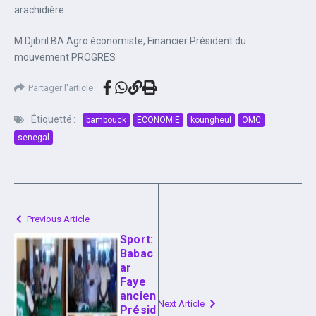
arachidière.‎‎
M.Djibril BA‎ Agro économiste, Financier‎ Président du
mouvement PROGRES
Partager l'article
Étiquetté :
bambouck
ECONOMIE
koungheul
OMC
senegal
Previous Article
Sport:
Babac
ar
Faye
ancien
Next Article
Présid