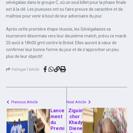
sénégalais dans le groupe C, où un seul billet pour la phase finale
est à la clé. Les joueuses ont su faire preuve de caractère et de
maîtrise pour venir à bout de leur adversaire du jour.
Après cette première étape réussie, les Sénégalaises se
tourneront désormais vers leur deuxième match, prévu ce mardi
20 août à 18h00 gmt contre le Brésil. Elles auront à cœur de
confirmer leur bonne forme du jour et de s’approcher un peu
plus de leur objectif.
Partager l'article
Previous Article
Next Article
Lance
Ziguin
ment
chor :
du
Khady
Premi
Diene