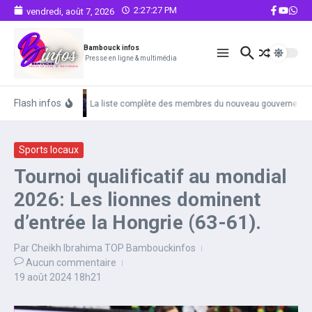
Aller au contenu
2:27:28 PM
vendredi, août 7, 2026
Bambouck infos
Presse en ligne & multimédia
Flash infos
La liste complète des membres du nouveau gouvernemen
Sports locaux
Tournoi qualificatif au mondial
2026: Les lionnes dominent
d’entrée la Hongrie (63-61).
Par
Cheikh Ibrahima TOP Bambouckinfos
Aucun commentaire
19 août 2024
18h21