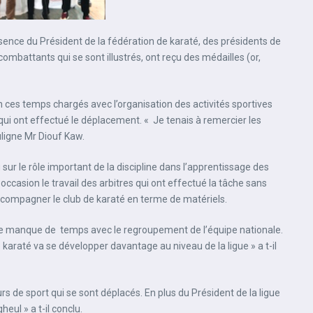
ésence du Président de la fédération de karaté, des présidents de
combattants qui se sont illustrés, ont reçu des médailles (or,
n ces temps chargés avec l’organisation des activités sportives
qui ont effectué le déplacement. « Je tenais à remercier les
uligne Mr Diouf Kaw.
ur le rôle important de la discipline dans l’apprentissage des
 occasion le travail des arbitres qui ont effectué la tâche sans
à accompagner le club de karaté en terme de matériels.
 le manque de temps avec le regroupement de l’équipe nationale.
 karaté va se développer davantage au niveau de la ligue » a t-il
s de sport qui se sont déplacés. En plus du Président de la ligue
ul » a t-il conclu.