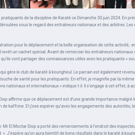
 pratiquants de la discipline de Karaté ce Dimanche 30 juin 2024. En pr
 déroulées sous le regard des entraîneurs nationaux et des arbitres. Les 
ation pour le déplacement et la belle organisation de cette activité, e
 revêt un cachet spécial. Avant de remercier les entraîneurs nationaux 
u’ils vont partager des connaissances utiles avec les pratiquants » so
ui gère le club de karaté à koungheul. Le parrain est également revenu s
e touche de santé pour les pratiquants. En effet, je magnifie par la même
ons nationaux et internationaux » indique t-il. Il s’engage à cet effet, 
tar Diop affirme que ce déplacement est d’une grande importance malgré
n de kaffrine. Et j’ose espérer qu’avec les engagements des autorités, le
. Mr El Moctar Diop a porté des remerciements à l’endroit des inspecteur
 J’espère qu’on aura bientôt de bons résultats dans le karaté à kounghe