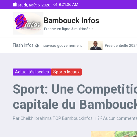
Aller au contenu
8:21:37 AM
jeudi, août 6, 2026
Bambouck infos
Presse en ligne & multimédia
Flash infos
lète des membres du nouveau gouvernement
Présidentielle 2024: le
Actualités locales
Sports locaux
Sport: Une Competitio
capitale du Bambouc
Par
Cheikh Ibrahima TOP Bambouckinfos
Aucun commenta