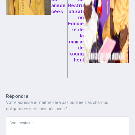
annon
Restru
cées
cturati
on
Foncie
re de
la
mairie
de
koung
heul
Répondre
Votre adresse e-mail ne sera pas publiée.
Les champs
obligatoires sont indiqués avec
*