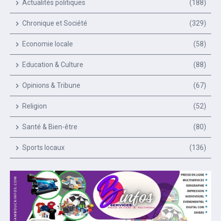
Actualités politiques
(188)
Chronique et Société
(329)
Economie locale
(58)
Education & Culture
(88)
Opinions & Tribune
(67)
Religion
(52)
Santé & Bien-être
(80)
Sports locaux
(136)