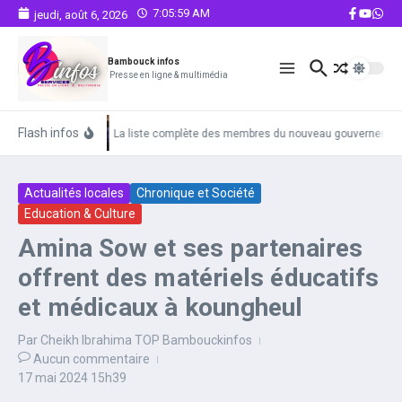
Aller au contenu
7:05:59 AM
jeudi, août 6, 2026
Bambouck infos
Presse en ligne & multimédia
Flash infos
La liste complète des membres du nouveau gouvernemen
Actualités locales
Chronique et Société
Education & Culture
Amina Sow et ses partenaires
offrent des matériels éducatifs
et médicaux à koungheul
Par
Cheikh Ibrahima TOP Bambouckinfos
Aucun commentaire
17 mai 2024
15h39