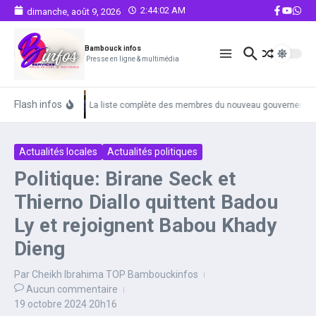
Aller au contenu
2:44:02 AM
dimanche, août 9, 2026
Bambouck infos
Presse en ligne & multimédia
Flash infos
La liste complète des membres du nouveau gouvernemen
Actualités locales
Actualités politiques
Politique: Birane Seck et
Thierno Diallo quittent Badou
Ly et rejoignent Babou Khady
Dieng
Par
Cheikh Ibrahima TOP Bambouckinfos
Aucun commentaire
19 octobre 2024
20h16