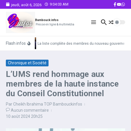
Aller au contenu
9:04:04 AM
jeudi, août 6, 2026
Bambouck infos
Presse en ligne & multimédia
Flash infos
La liste complète des membres du nouveau gouvernemen
Chronique et Société
L’UMS rend hommage aux
membres de la haute instance
du Conseil Constitutionnel
Par
Cheikh Ibrahima TOP Bambouckinfos
Aucun commentaire
10 août 2024
20h25