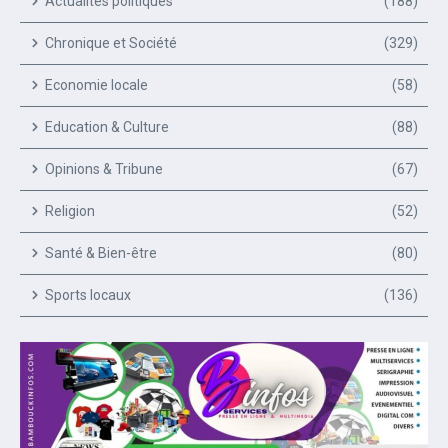
Actualités politiques
(188)
Chronique et Société
(329)
Economie locale
(58)
Education & Culture
(88)
Opinions & Tribune
(67)
Religion
(52)
Santé & Bien-être
(80)
Sports locaux
(136)