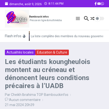
Aller au contenu
8:11:44 PM
dimanche, août 9, 2026
Bambouck infos
Presse en ligne & multimédia
Flash infos
La liste complète des membres du nouveau gouvernemen
Actualités locales
Education & Culture
Les étudiants koungheulois
montent au créneau et
dénoncent leurs conditions
précaires à l’UADB
Par
Cheikh Ibrahima TOP Bambouckinfos
Aucun commentaire
21 mai 2024
20h39