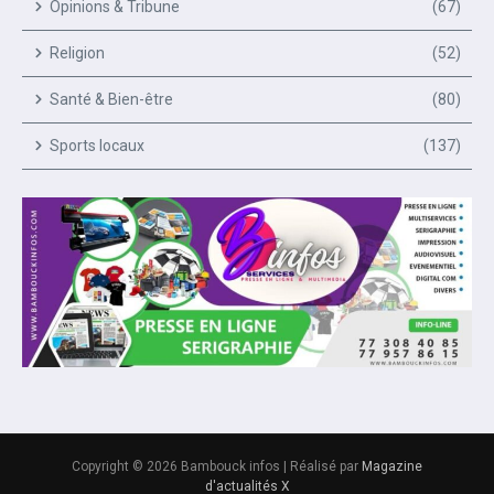
Opinions & Tribune
(67)
Religion
(52)
Santé & Bien-être
(80)
Sports locaux
(137)
Copyright © 2026 Bambouck infos | Réalisé par
Magazine
d'actualités X