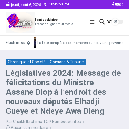
Aller au contenu
10:45:51 PM
jeudi, août 6, 2026
Bambouck infos
Presse en ligne & multimédia
Flash infos
La liste complète des membres du nouveau gouvernemen
Chronique et Société
Opinions & Tribune
Législatives 2024: Message de
félicitations du Ministre
Assane Diop à l’endroit des
nouveaux députés Elhadji
Gueye et Ndeye Awa Dieng
Par
Cheikh Ibrahima TOP Bambouckinfos
Aucun commentaire