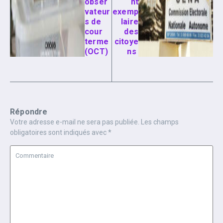
obser
nt
vateur
exemp
s de
laire
cour
des
terme
citoye
(OCT)
ns
Répondre
Votre adresse e-mail ne sera pas publiée.
Les champs
obligatoires sont indiqués avec
*