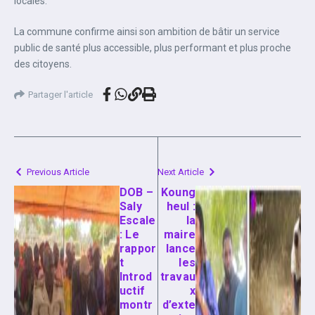
locales.
La commune confirme ainsi son ambition de bâtir un service
public de santé plus accessible, plus performant et plus proche
des citoyens.
Partager l'article
Previous Article
Next Article
‎DOB –
Koung
Saly
heul :
Escale
la
: Le
maire
rappor
lance
t
les
Introd
travau
uctif
x
montr
d’exte