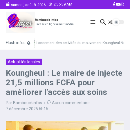
Aller au contenu
2:36:39 AM
samedi, août 8, 2026
Bambouck infos
Presse en ligne & multimédia
Flash infos
Lancement des activités du mouvement Koungheul Notre Prio
Actualités locales
Koungheul : Le maire de injecte
21,5 millions FCFA pour
améliorer l’accès aux soins
Par
Bambouckinfos
Aucun commentaire
7 décembre 2025
6h16