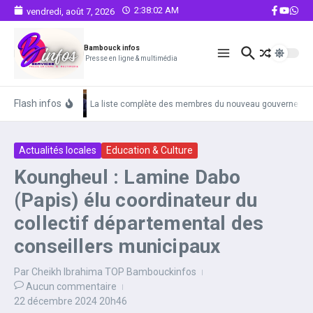
Aller au contenu
2:38:03 AM
vendredi, août 7, 2026
Bambouck infos
Presse en ligne & multimédia
Flash infos
La liste complète des membres du nouveau gouvernemen
Actualités locales
Education & Culture
Koungheul : Lamine Dabo
(Papis) élu coordinateur du
collectif départemental des
conseillers municipaux
Par
Cheikh Ibrahima TOP Bambouckinfos
Aucun commentaire
22 décembre 2024
20h46