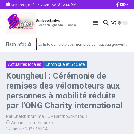
Aller au contenu
8:45:23 AM
vendredi, août 7, 2026
Bambouck infos
Presse en ligne & multimédia
Flash infos
La liste complète des membres du nouveau gouvernemen
Actualités locales
Chronique et Société
Koungheul : Cérémonie de
remises des vélomoteurs aux
personnes à mobilité réduite
par l’ONG Charity international
Par
Cheikh Ibrahima TOP Bambouckinfos
Aucun commentaire
12 janvier 2025
15h14