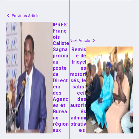
Previous Article
IPRES:
Franç
ois
Next Article
Calixte
Sagna
Remis
promu
e de
au
tricycl
poste
es
de
motori
Direct
sés, le
eur
satisf
des
ecit
Agenc
des
es et
autorit
Burea
és
ux
admini
région
strativ
aux
es