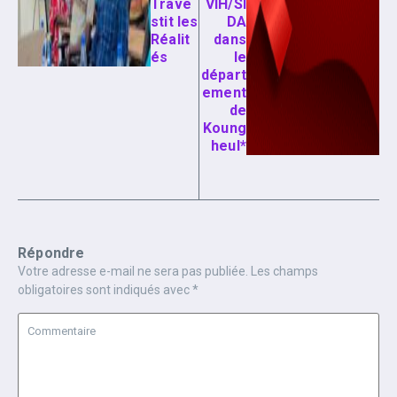
Trave
VIH/SI
stit les
DA
Réalit
dans
és
le
départ
ement
de
Koung
heul*
Répondre
Votre adresse e-mail ne sera pas publiée.
Les champs
obligatoires sont indiqués avec
*