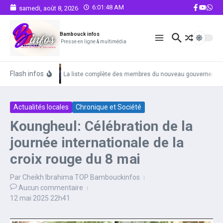
Aller au contenu
6:01:48 AM
samedi, août 8, 2026
Bambouck infos
Presse en ligne & multimédia
Flash infos
La liste complète des membres du nouveau gouvernemen
Actualités locales
Chronique et Société
Koungheul: Célébration de la
journée internationale de la
croix rouge du 8 mai
Par
Cheikh Ibrahima TOP Bambouckinfos
Aucun commentaire
12 mai 2025
22h41