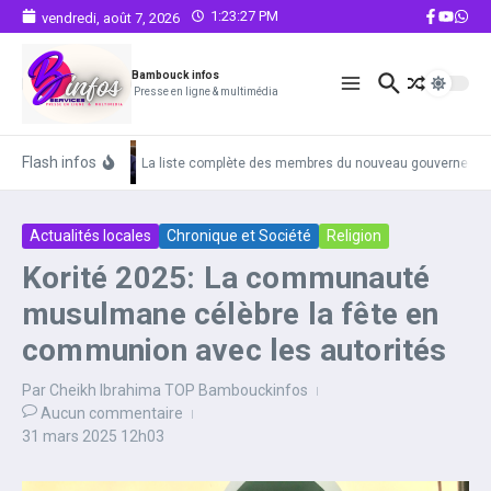
Aller au contenu
1:23:28 PM
vendredi, août 7, 2026
Bambouck infos
Presse en ligne & multimédia
Flash infos
La liste complète des membres du nouveau gouvernemen
Actualités locales
Chronique et Société
Religion
Korité 2025: La communauté
musulmane célèbre la fête en
communion avec les autorités
Par
Cheikh Ibrahima TOP Bambouckinfos
Aucun commentaire
31 mars 2025
12h03