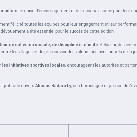
 maillots
en guise d’encouragement et de reconnaissance pour leur e
ent félicité toutes les équipes pour leur engagement et leur performanc
 dévouement a été essentiel pour le succès de cette édition.
ur de cohésion sociale, de discipline et d’unité
. Selon lui, des év
 entre les villages et de promouvoir des valeurs positives auprès de la j
les initiatives sportives locales
, encourageant les autorités et parten
 sa gratitude envers
Alioune Badara Ly
, son homologue et parrain de l’év