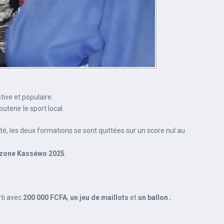
ive et populaire.
tenir le sport local.
ité, les deux formations se sont quittées sur un score nul au
 zone Kasséwo 2025
.
rti avec
200 000 FCFA
,
un jeu de maillots
et
un ballon
;