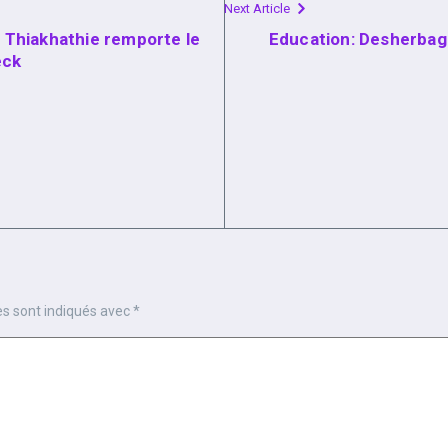
Next Article
e Thiakhathie remporte le
Education: Desherbage
eck
es sont indiqués avec
*