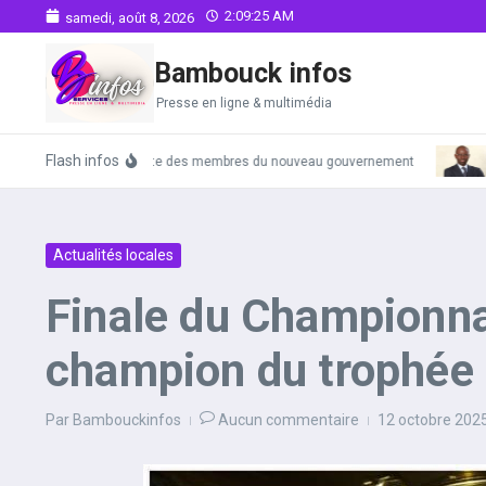
Aller au contenu
2:09:26 AM
samedi, août 8, 2026
Bambouck infos
Presse en ligne & multimédia
Flash infos
La liste complète des membres du nouveau gouvernement
Prés
Actualités locales
Finale du Championn
champion du trophée 
Par
Bambouckinfos
Aucun commentaire
12 octobre 202