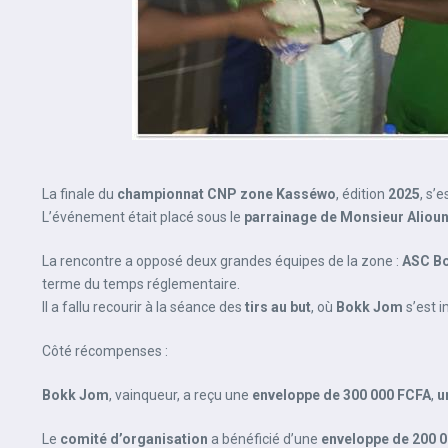
La finale du
championnat CNP zone Kasséwo
, édition
2025
, s’
L’événement était placé sous le
parrainage de Monsieur Alioun
La rencontre a opposé deux grandes équipes de la zone :
ASC B
terme du temps réglementaire.
Il a fallu recourir à la séance des
tirs au but
, où
Bokk Jom
s’est i
Côté récompenses :
Bokk Jom
, vainqueur, a reçu une
enveloppe de 300 000 FCFA
,
u
Le
comité d’organisation
a bénéficié d’une
enveloppe de 200 