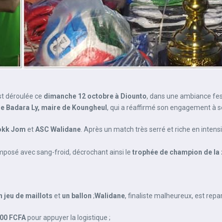
est déroulée ce
dimanche 12 octobre à Diounto
, dans une ambiance fest
e Badara Ly, maire de Koungheul
, qui a réaffirmé son engagement à sou
okk Jom
et
ASC Walidane
. Après un match très serré et riche en intens
mposé avec sang-froid, décrochant ainsi le
trophée de champion de la
n jeu de maillots
et
un ballon
;
Walidane
, finaliste malheureux, est repa
000 FCFA
pour appuyer la logistique ;