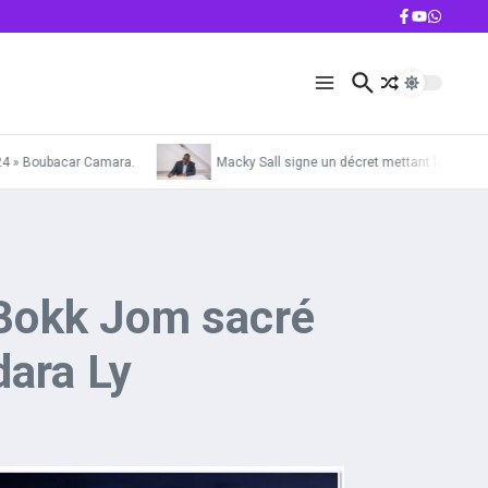
 Boubacar Camara.
Macky Sall signe un décret mettant la Gendarmerie
Bokk Jom sacré
dara Ly