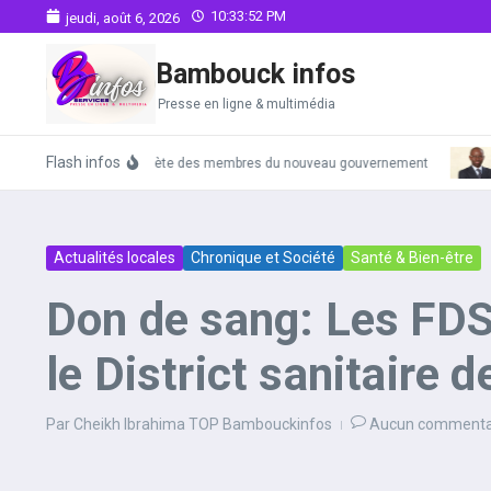
Aller au contenu
10:33:53 PM
jeudi, août 6, 2026
Bambouck infos
Presse en ligne & multimédia
Flash infos
La liste complète des membres du nouveau gouvernement
Actualités locales
Chronique et Société
Santé & Bien-être
Don de sang: Les FDS
le District sanitaire 
Par
Cheikh Ibrahima TOP Bambouckinfos
Aucun commenta