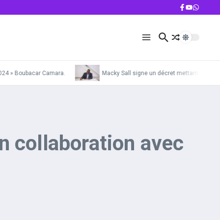
24 » Boubacar Camara.
Macky Sall signe un décret mettant la Gendarm
n collaboration avec