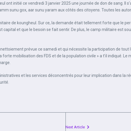
ont initié ce vendredi 3 janvier 2025 une journée de don de sang. Il s’ag
, samm sunu gox, aar sunu yaram aux côtés des citoyens. Toutes les autori
sanitaire de koungheul. Sur ce, la demande était tellement forte que le p
t capital et que le besoin se fait sentir. De plus, le camp militaire est s
ettoiement prévue ce samedi et qui nécessite la participation de tout le 
 forte mobilisation des FDS et de la population civile » a t’il indiqué. L
harge.
inistratives et les services déconcentrés pour leur implication dans la r
rité.
Next Article