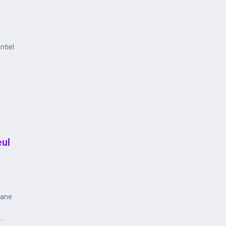
ntiel
ul
mane
..