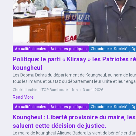
Actualités locales
Actualités politiques
Chronique et Société
Op
Politique: le parti « Kiiraay » les Patriotes 
koungheul
Les Doomu Dahra du département de Koungheul, au nom de leur c
tous les imams et oustaz du département leur unité et leur engag
Cheikh Ibrahima TOP Bambouckinfos
3 août 2026
Read More
Actualités locales
Actualités politiques
Chronique et Société
Op
Koungheul : Liberté provisoire du maire, 
saluent cette décision de justice.
Le maire de koungheul Alioune Badara Ly vient de bénéficier d’une