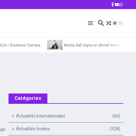
024 » Boubacar Camara.
Macky Sall signe un décret mettant la Gendar
Catégories
Actualités Internationales
(60)
Actualités locales
(528)
ige