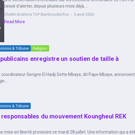
cessé d’alerter, depuis plusieurs mois déjà, ...
Cheikh Ibrahima TOP Bambouckinfos
5 août 2026
Read More
inions & Tribune
Religion
républicains enregistre un soutien de taille à
oordinateur Serigne El Hadji Sette Mbaye, dit Pape Mbaye, annoncent
e...
inions & Tribune
les responsables du mouvement Koungheul REK
 mise en liberté provisoire ce mardi 28 juillet. Une information qui a ét