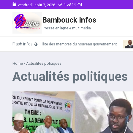
Aller au contenu
4:58:15 PM
vendredi, août 7, 2026
Bambouck infos
Presse en ligne & multimédia
Flash infos
La liste complète des membres du nouveau gouvernement
Home
/
Actualités politiques
Actualités politiques