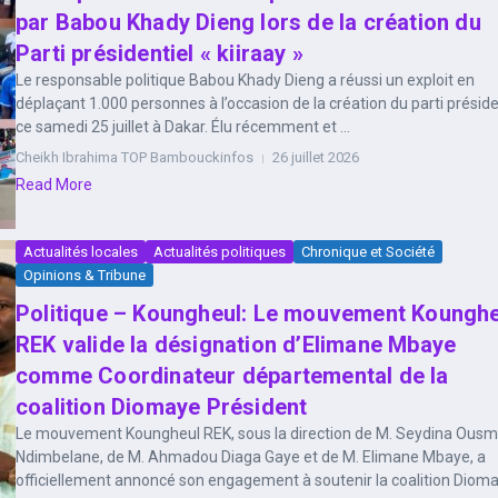
par Babou Khady Dieng lors de la création du
Parti présidentiel « kiiraay »
Le responsable politique Babou Khady Dieng a réussi un exploit en
déplaçant 1.000 personnes à l’occasion de la création du parti préside
ce samedi 25 juillet à Dakar. Élu récemment et ...
Cheikh Ibrahima TOP Bambouckinfos
26 juillet 2026
Read More
Actualités locales
Actualités politiques
Chronique et Société
Opinions & Tribune
Politique – Koungheul: Le mouvement Kounghe
REK valide la désignation d’Elimane Mbaye
comme Coordinateur départemental de la
coalition Diomaye Président
Le mouvement Koungheul REK, sous la direction de M. Seydina Ous
Ndimbelane, de M. Ahmadou Diaga Gaye et de M. Elimane Mbaye, a
officiellement annoncé son engagement à soutenir la coalition Dioma.