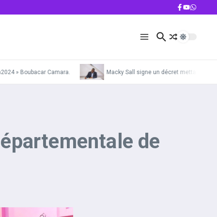
024 » Boubacar Camara.
Macky Sall signe un décret mettant la Gendar
départementale de