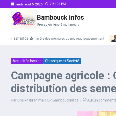
Aller au contenu
7:51:24 PM
jeudi, août 6, 2026
Bambouck infos
Presse en ligne & multimédia
Flash infos
La liste complète des membres du nouveau gouvernement
Actualités locales
Chronique et Société
Campagne agricole :
distribution des seme
Par
Cheikh Ibrahima TOP Bambouckinfos
Aucun commenta