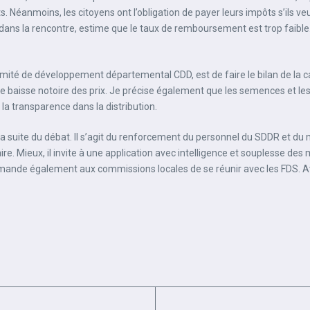
rants. Néanmoins, les citoyens ont l’obligation de payer leurs impôts s’ils 
e dans la rencontre, estime que le taux de remboursement est trop faibl
comité de développement départemental CDD, est de faire le bilan de la c
 baisse notoire des prix. Je précise également que les semences et les i
 la transparence dans la distribution.
 suite du débat. Il s’agit du renforcement du personnel du SDDR et du 
e. Mieux, il invite à une application avec intelligence et souplesse des 
nde également aux commissions locales de se réunir avec les FDS. Ava